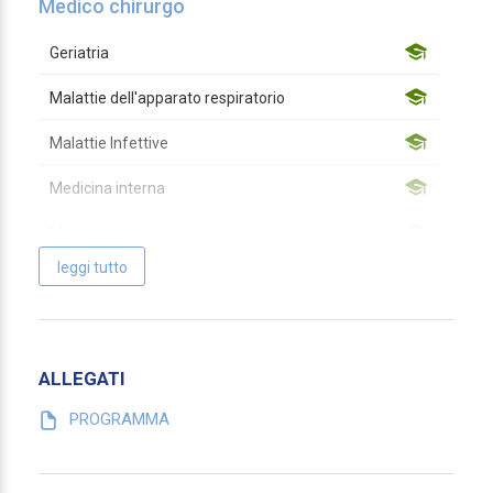
Medico chirurgo
Geriatria
Malattie dell'apparato respiratorio
Malattie Infettive
Medicina interna
Microbiologia e virologia
leggi tutto
Pediatria
Psichiatria
Psicoterapia
ALLEGATI
Biologo
PROGRAMMA
Biologo