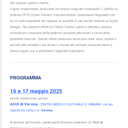
che colpisce uomini e donne.
Il gene responsabile, localizzato sul braccio lungo del cromosoma 7, codifica la
proteina CFTR (Cystic Fibrosis Transmembrane Conductance Regulator) che
ha un ruolo importante nel regolare la quantità di sali secreti insieme ai liquidi
biologici. Nei pazienti affetti da Fibrosi Cistica il gene è alterato e provoca
un’assenza o anomalia della proteina causando alterazioni a carico delle
ghiandole esocrine. Queste ultime producono secrezioni come muco, sudore e
lacrime poco idratate e più dense e viscose del normale, causando danni a
diversi organi, ma in particolare l’apparato respiratorio.
PROGRAMMA
16 e 17 maggio 2025
evento residenziale presso:
AOUI di Verona
- CENTRO MEDICO CULTURALE G. MARANI - via San
Camillo De Lellis n.4 -
Verona
Al termine dell'evento, i partecipanti dovranno sostenere un
Test di