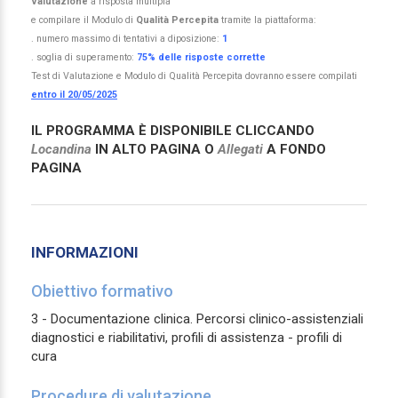
Valutazione
a risposta multipla
e compilare il Modulo di
Qualità Percepita
tramite la piattaforma:
. numero massimo di tentativi a diposizione:
1
. soglia di superamento:
75% delle risposte corrette
Test di Valutazione e Modulo di Qualità Percepita dovranno essere compilati
entro il 20/05/2025
IL PROGRAMMA È DISPONIBILE CLICCANDO
Locandina
IN ALTO PAGINA O
Allegati
A FONDO
PAGINA
INFORMAZIONI
Obiettivo formativo
3 - Documentazione clinica. Percorsi clinico-assistenziali
diagnostici e riabilitativi, profili di assistenza - profili di
cura
Procedure di valutazione