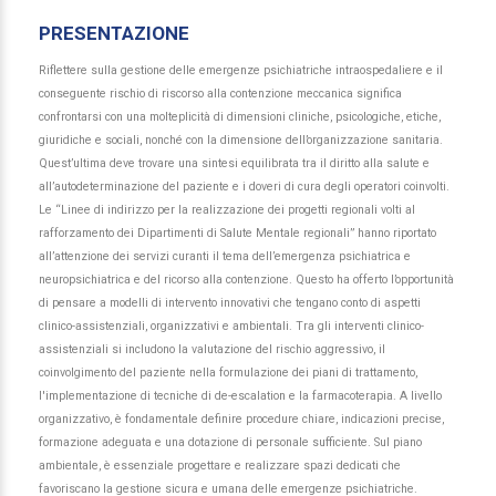
PRESENTAZIONE
Riflettere sulla gestione delle emergenze psichiatriche intraospedaliere e il
conseguente rischio di riscorso alla contenzione meccanica significa
confrontarsi con una molteplicità di dimensioni cliniche, psicologiche, etiche,
giuridiche e sociali, nonché con la dimensione dell’organizzazione sanitaria.
Quest’ultima deve trovare una sintesi equilibrata tra il diritto alla salute e
all’autodeterminazione del paziente e i doveri di cura degli operatori coinvolti.
Le “Linee di indirizzo per la realizzazione dei progetti regionali volti al
rafforzamento dei Dipartimenti di Salute Mentale regionali” hanno riportato
all’attenzione dei servizi curanti il tema dell’emergenza psichiatrica e
neuropsichiatrica e del ricorso alla contenzione. Questo ha offerto l’opportunità
di pensare a modelli di intervento innovativi che tengano conto di aspetti
clinico-assistenziali, organizzativi e ambientali. Tra gli interventi clinico-
assistenziali si includono la valutazione del rischio aggressivo, il
coinvolgimento del paziente nella formulazione dei piani di trattamento,
l'implementazione di tecniche di de-escalation e la farmacoterapia. A livello
organizzativo, è fondamentale definire procedure chiare, indicazioni precise,
formazione adeguata e una dotazione di personale sufficiente. Sul piano
ambientale, è essenziale progettare e realizzare spazi dedicati che
favoriscano la gestione sicura e umana delle emergenze psichiatriche.