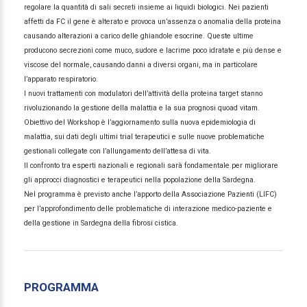
regolare la quantità di sali secreti insieme ai liquidi biologici. Nei pazienti
affetti da FC il gene è alterato e provoca un’assenza o anomalia della proteina
causando alterazioni a carico delle ghiandole esocrine. Queste ultime
producono secrezioni come muco, sudore e lacrime poco idratate e più dense e
viscose del normale, causando danni a diversi organi, ma in particolare
l’apparato respiratorio.
I nuovi trattamenti con modulatori dell’attività della proteina target stanno
rivoluzionando la gestione della malattia e la sua prognosi quoad vitam.
Obiettivo del Workshop è l’aggiornamento sulla nuova epidemiologia di
malattia, sui dati degli ultimi trial terapeutici e sulle nuove problematiche
gestionali collegate con l’allungamento dell’attesa di vita.
Il confronto tra esperti nazionali e regionali sarà fondamentale per migliorare
gli approcci diagnostici e terapeutici nella popolazione della Sardegna.
Nel programma è previsto anche l’apporto della Associazione Pazienti (LIFC)
per l’approfondimento delle problematiche di interazione medico-paziente e
della gestione in Sardegna della fibrosi cistica.
PROGRAMMA