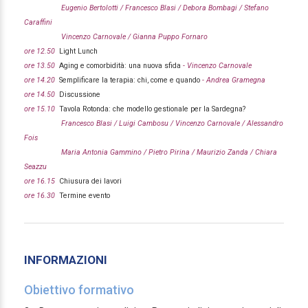
Eugenio Bertolotti / Francesco Blasi / Debora Bombagi / Stefano
Caraffini
Vincenzo Carnovale / Gianna Puppo Fornaro
ore 12.50
Light Lunch
ore 13.50
Aging e comorbidità: una nuova sfida
- Vincenzo Carnovale
ore 14.20
Semplificare la terapia: chi, come e quando
- Andrea Gramegna
ore 14.50
Discussione
ore 15.10
Tavola Rotonda: che modello gestionale per la Sardegna?
Francesco Blasi / Luigi Cambosu / Vincenzo Carnovale / Alessandro
Fois
Maria Antonia Gammino / Pietro Pirina / Maurizio Zanda / Chiara
Seazzu
ore 16.15
Chiusura dei lavori
ore 16.30
Termine evento
INFORMAZIONI
Obiettivo formativo