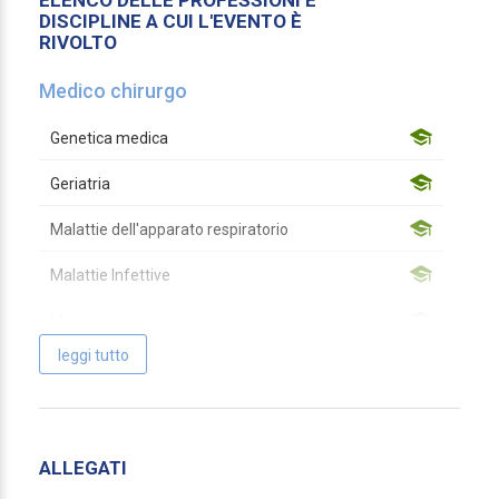
ELENCO DELLE PROFESSIONI E
DISCIPLINE A CUI L'EVENTO È
RIVOLTO
Medico chirurgo
Genetica medica
Geriatria
Malattie dell'apparato respiratorio
Malattie Infettive
Medicina interna
leggi tutto
Microbiologia e virologia
Pediatria
Psicoterapia
ALLEGATI