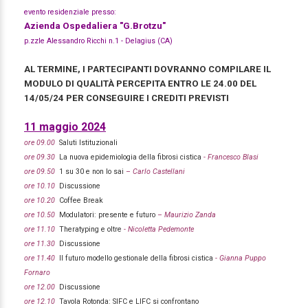
evento residenziale presso:
Azienda Ospedaliera "G.Brotzu"
p.zzle Alessandro Ricchi n.1 - Delagius (CA)
AL TERMINE, I PARTECIPANTI DOVRANNO COMPILARE IL
MODULO DI QUALITÀ PERCEPITA ENTRO LE 24.00 DEL
14/05/24 PER CONSEGUIRE I CREDITI PREVISTI
11 maggio 2024
ore 09.00
Saluti Istituzionali
ore 09.30
La nuova epidemiologia della fibrosi cistica
- Francesco Blasi
ore 09.50
1 su 30 e non lo sai
– Carlo Castellani
ore 10.10
Discussione
ore 10.20
Coffee Break
ore 10.50
Modulatori: presente e futuro
– Maurizio Zanda
ore 11.10
Theratyping e oltre
- Nicoletta Pedemonte
ore 11.30
Discussione
ore 11.40
Il futuro modello gestionale della fibrosi cistica
- Gianna Puppo
Fornaro
ore 12.00
Discussione
ore 12.10
Tavola Rotonda: SIFC e LIFC si confrontano