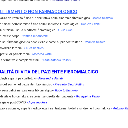
RATTAMENTO NON FARMACOLOGICO
anza dell’attività fisica e riabilitativa nella sindrome fibromialgica
- Marco Cazzola
crizione dell’esercizio fisico nella Sindrome Fibromialgica
- Daniela Lucini
 nutrizionali nella sindrome fibromialgica
- Luisa Cioni
e mente-corpo
- Cristina Iannuccelli
a nel fibromialgico: da dove viene e come si può contrastarla
- Roberto Casale
o-ozono-terapia
- Laura Bazzichi
pratici di psicoterapia
- Riccardo Torta
 alternative e complementari
- Gianniantonio Cassisi
ALITÀ DI VITA DEL PAZIENTE FIBROMIALGICO
degli aspetti psicoaffettivi
- Alessandra Alciati
rbi del sonno nel paziente fibromialgico
- Piercarlo Sarzi Puttini
e sessualità nel paziente fibromialgico
- Roberto Bernorio
 di vita e fibromialgia: esperienze dirette del paziente
- Giuseppina Fabio
algia e post-COVID
- Agostino Riva
 professionale, aspetti medico-legali nel trattamento della sindrome fibromialgica
- Antonio M