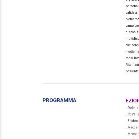
personale
validate 
biomarcat
campione 
disposizi
multidisc
che conse
medicina 
mani inte
Riteniamo
paziente 
PROGRAMMA
EZIO
.
Definiz
.
Cos’è l
.
Epidem
.
Meccani
.
Meccani