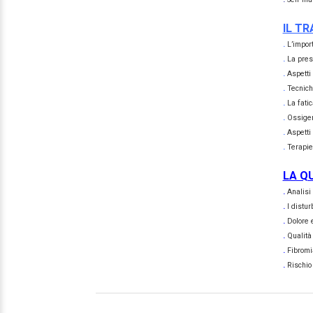
IL T
.
L’import
.
La pres
.
Aspetti
.
Tecnich
.
La fatic
.
Ossigen
.
Aspetti 
.
Terapie
LA QU
.
Analisi 
.
I distu
.
Dolore 
.
Qualità
.
Fibromi
.
Rischio