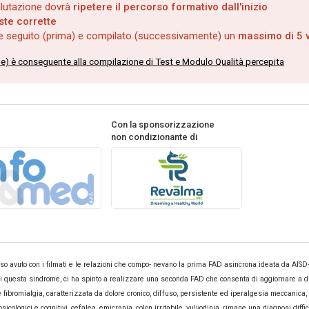
valutazione dovrà
ripetere il percorso formativo dall'inizio
ste corrette
re seguito (prima) e compilato (successivamente) un
massimo di 5 v
ne) è conseguente alla compilazione di Test e Modulo Qualità percepita
Con la sponsorizzazione
non condizionante di
so avuto con i filmati e le relazioni che compo- nevano la prima FAD asincrona ideata da AISD-
i questa sindrome, ci ha spinto a realizzare una seconda FAD che consenta di aggiornare a di
fibromialgia, caratterizzata da dolore cronico, diffuso, persistente ed iperalgesia meccanica,
psicologici e cognitivi, cefalea, emicrania, colon irritabile, vulvodinia, rimane una diagnosi diffic