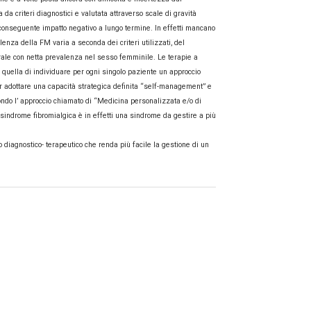
da criteri diagnostici e valutata attraverso scale di gravità
on conseguente impatto negativo a lungo termine. In effetti mancano
enza della FM varia a seconda dei criteri utilizzati, del
nerale con netta prevalenza nel sesso femminile. Le terapie a
quella di individuare per ogni singolo paziente un approccio
r adottare una capacità strategica definita “self-management” e
condo l’ approccio chiamato di “Medicina personalizzata e/o di
sindrome fibromialgica è in effetti una sindrome da gestire a più
iagnostico- terapeutico che renda più facile la gestione di un