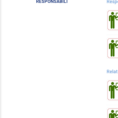
RESPONSABILI
Respo
Rela