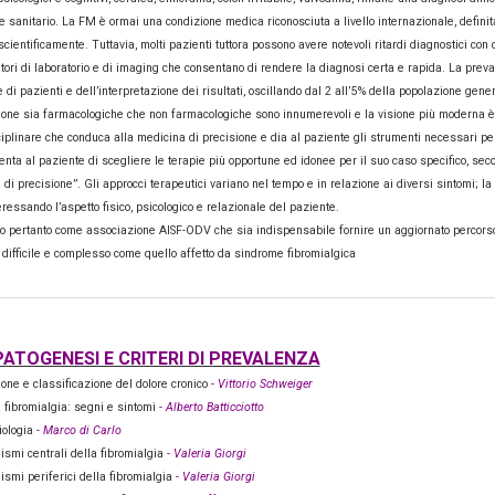
 sanitario. La FM è ormai una condizione medica riconosciuta a livello internazionale, definita 
scientificamente. Tuttavia, molti pazienti tuttora possono avere notevoli ritardi diagnostici c
ori di laboratorio e di imaging che consentano di rendere la diagnosi certa e rapida. La preval
di pazienti e dell’interpretazione dei risultati, oscillando dal 2 all’5% della popolazione ge
one sia farmacologiche che non farmacologiche sono innumerevoli e la visione più moderna è 
iplinare che conduca alla medicina di precisione e dia al paziente gli strumenti necessari pe
nta al paziente di scegliere le terapie più opportune ed idonee per il suo caso specifico, se
di precisione”. Gli approcci terapeutici variano nel tempo e in relazione ai diversi sintomi; la 
ressando l’aspetto fisico, psicologico e relazionale del paziente.
 pertanto come associazione AISF-ODV che sia indispensabile fornire un aggiornato percorso d
difficile e complesso come quello affetto da sindrome fibromialgica
PATOGENESI E CRITERI DI PREVALENZA
ione e classificazione del dolore cronico
- Vittorio Schweiger
a fibromialgia: segni e sintomi
- Alberto Batticciotto
iologia
- Marco di Carlo
smi centrali della fibromialgia
- Valeria Giorgi
smi periferici della fibromialgia
- Valeria Giorgi