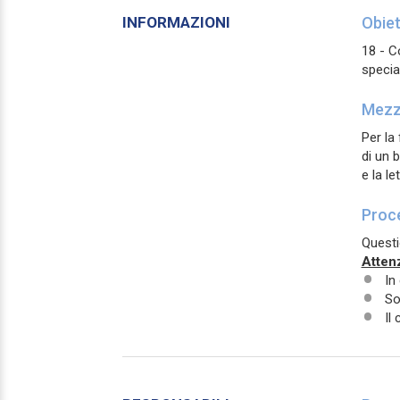
INFORMAZIONI
Obiet
18 - C
special
Mezzi
Per la
di un 
e la l
Proce
Questi
Atten
In
So
Il