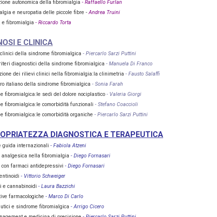
ione autonomica della fibromialgia
- Raffaello Furlan
lgia e neuropatia delle piccole fibre -
Andrea Truini
e fibromialgia
- Riccardo Torta
OSI E CLINICA
clinici della sindrome fibromialgica
- Piercarlo Sarzi Puttini
riteri diagnostici della sindrome fibromialgica
- Manuela Di Franco
one dei rilievi clinici nella fibromialgia:la clinimetria
- Fausto Salaffi
tro italiano della sindrome fibromialgica
- Sonia Farah
e fibromialgica:le sedi del dolore nociplastico
- Valeria Giorgi
e fibromialgica:le comorbidità funzionali
- Stefano Coaccioli
e fibromialgica:le comorbidità organiche
- Piercarlo Sarzi Puttini
OPRIATEZZA DIAGNOSTICA E TERAPEUTICA
e guida internazionali
- Fabiola Atzeni
 analgesica nella fibromialgia
- Diego Fornasari
 con farmaci antidepressivi
- Diego Fornasari
entinoidi
- Vittorio Schweiger
i e cannabinoidi
- Laura Bazzichi
tive farmacologiche
- Marco Di Carlo
utici e sindrome fibromialgica
- Arrigo Cicero
nagement e medicina di precisione
- Piercarlo Sarzi Puttini