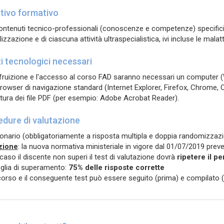
tivo formativo
ontenuti tecnico-professionali (conoscenze e competenze) specifici
izzazione e di ciascuna attività ultraspecialistica, ivi incluse le malat
 tecnologici necessari
 fruizione e l'accesso al corso FAD saranno necessari un computer (
browser di navigazione standard (Internet Explorer, Firefox, Chrome, 
ettura dei file PDF (per esempio: Adobe Acrobat Reader).
dure di valutazione
onario (obbligatoriamente a risposta multipla e doppia randomizzaz
zione
: la nuova normativa ministeriale in vigore dal 01/07/2019 prev
 caso il discente non superi il test di valutazione dovrà
ripetere il pe
glia di superamento:
75% delle risposte corrette
 corso e il conseguente test può essere seguito (prima) e compilat