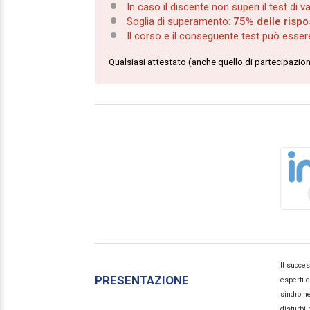
In caso il discente non superi il test di 
Soglia di superamento:
75% delle rispo
Il corso e il conseguente test può esse
Qualsiasi attestato (anche quello di partecipazio
Il succes
PRESENTAZIONE
esperti d
sindrome 
disturbi 