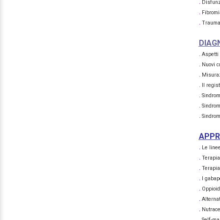
.
Disfunz
.
Fibromia
.
Trauma 
DIAGN
.
Aspetti 
.
Nuovi c
.
Misurazi
.
Il regis
.
Sindrom
.
Sindrom
.
Sindrom
APPR
.
Le line
.
Terapia
.
Terapia
.
I gabap
.
Oppioid
.
Alterna
.
Nutrace
.
Self-ma