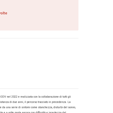
olte
ODV nel 2022 e realizzata con la collaborazione di tutti gli
stanza di due anni, il percorso tracciato in precedenza. La
 e da una serie di sintomi come stanchezza, disturbi del sonno,
ile e a volte posta ancora con difficoltà e incertezza dal