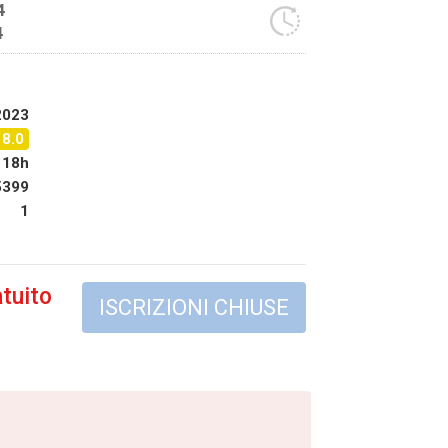
4
4
2023
18.0
18h
5399
1
tuito
ISCRIZIONI CHIUSE