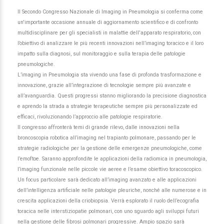
Il Secondo Congresso Nazionale di Imaging in Pneumologia si conferma come
un'importante occasione annuale di aggiornamento scientifico e di confronto
multidisciplinare per gli specialisti in malattie dell'apparato respiratorio, con
l’obiettivo di analizzare le più recenti innovazioni nell’imaging toracico e il loro
impatto sulla diagnosi, sul monitoraggio e sulla terapia delle patologie
pneumologiche.
L’imaging in Pneumologia sta vivendo una fase di profonda trasformazione e
innovazione, grazie all’integrazione di tecnologie sempre più avanzate e
all’avanguardia. Questi progressi stanno migliorando la precisione diagnostica
e aprendo la strada a strategie terapeutiche sempre più personalizzate ed
efficaci, rivoluzionando l’approccio alle patologie respiratorie.
Il congresso affronterà temi di grande rilevo, dalle innovazioni nella
broncoscopia robotica all’imaging nel trapianto polmonare, passando per le
strategie radiologiche per la gestione delle emergenze pneumologiche, come
l’emoftoe. Saranno approfondite le applicazioni della radiomica in pneumologia,
l’imaging funzionale nelle piccole vie aeree e l’esame obiettivo toracoscopico.
Un focus particolare sarà dedicato all’imaging avanzato e alle applicazioni
dell’intelligenza artificiale nelle patologie pleuriche, nonché alle numerose e in
crescita applicazioni della criobiopsia. Verrà esplorato il ruolo dell’ecografia
toracica nelle interstiziopatie polmonari, con uno sguardo agli sviluppi futuri
nella gestione delle fibrosi polmonari progressive. Ampio spazio sarà